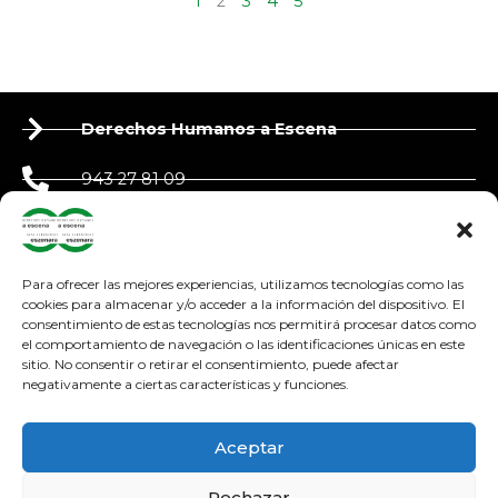
1
2
3
4
5
Derechos Humanos a Escena
943 27 81 09
650 90 87 39
derechoshumanosaescena@gmail.com
Para ofrecer las mejores experiencias, utilizamos tecnologías como las
cookies para almacenar y/o acceder a la información del dispositivo. El
consentimiento de estas tecnologías nos permitirá procesar datos como
adosteatroa@adosteatroa.com
el comportamiento de navegación o las identificaciones únicas en este
sitio. No consentir o retirar el consentimiento, puede afectar
bidebitartekoop@gmail.com
negativamente a ciertas características y funciones.
F
Y
I
a
o
n
Aceptar
c
u
s
e
t
t
Rechazar