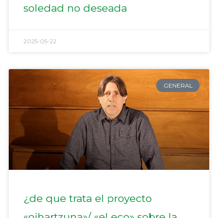
soledad no deseada
2025-05-22
GENERAL
¿de que trata el proyecto
«oihartzuna»/ «el eco» sobre la