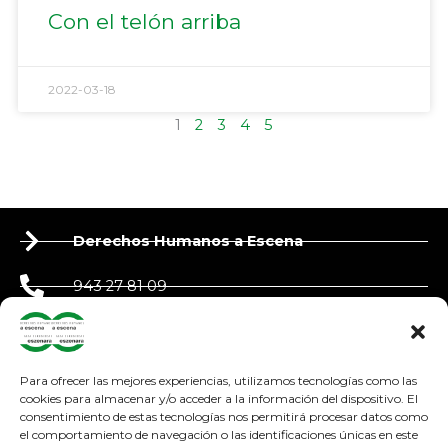
Con el telón arriba
2022-03-18
1
2
3
4
5
Derechos Humanos a Escena
943 27 81 09
650 90 87 39
derechoshumanosaescena@gmail.com
Para ofrecer las mejores experiencias, utilizamos tecnologías como las
cookies para almacenar y/o acceder a la información del dispositivo. El
consentimiento de estas tecnologías nos permitirá procesar datos como
adosteatroa@adosteatroa.com
el comportamiento de navegación o las identificaciones únicas en este