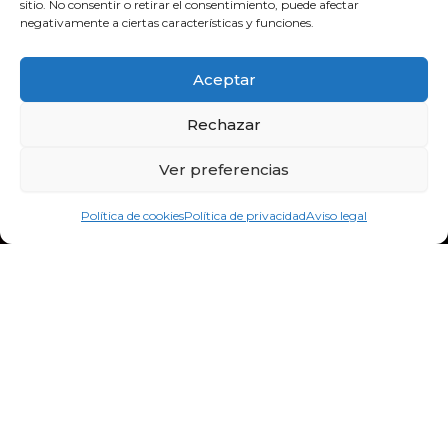
sitio. No consentir o retirar el consentimiento, puede afectar
bidebitartekoop@gmail.com
negativamente a ciertas características y funciones.
F
Y
I
a
o
n
Aceptar
c
u
s
e
t
t
Rechazar
b
u
a
o
b
g
Ver preferencias
o
e
r
k
a
Política de cookies
Política de privacidad
Aviso legal
m