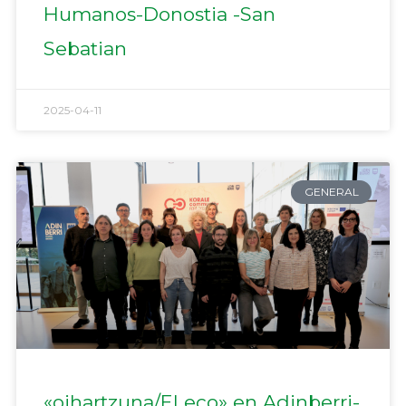
Humanos-Donostia -San
Sebatian
2025-04-11
GENERAL
«oihartzuna/El eco» en Adinberri-