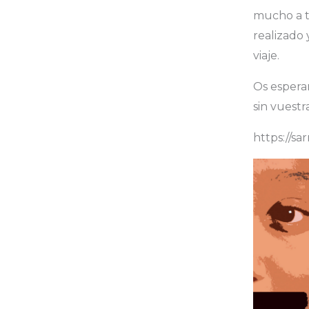
mucho a to
realizado 
viaje.
Os espera
sin vuestr
https://s