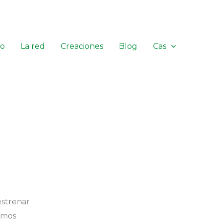
io
La red
Creaciones
Blog
Cas
estrenar
emos