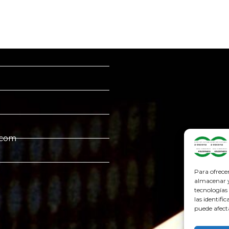
.com
Para ofrece
almacenar y/
tecnologías
las identifi
puede afect