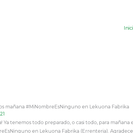
Inic
os mañana #MiNombreEsNinguno en Lekuona Fabrika
021
a! Ya tenemos todo preparado, o casi todo, para mañana 
EsNinguno en Lekuona Fabrika (Errenteria). Agradec