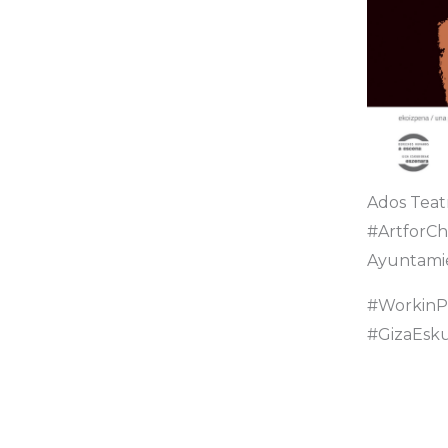
Ados Teat
#ArtforCh
Ayuntamie
#WorkinP
#GizaEsk