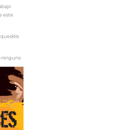
abajo
e este
 quedéis
s-ninguno