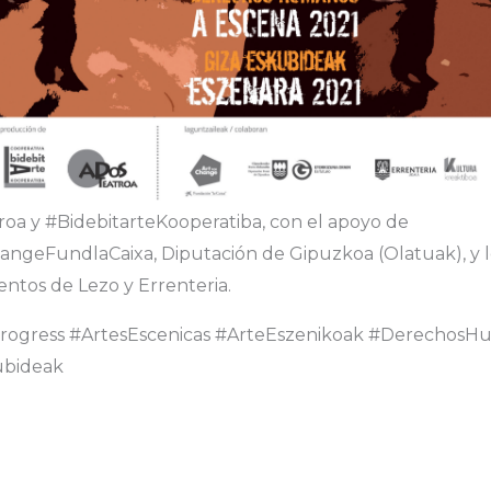
roa y #BidebitarteKooperatiba, con el apoyo de
angeFundlaCaixa, Diputación de Gipuzkoa (Olatuak), y l
ntos de Lezo y Errenteria.
rogress #ArtesEscenicas #ArteEszenikoak #DerechosH
ubideak