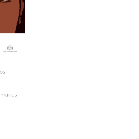
os
umanos