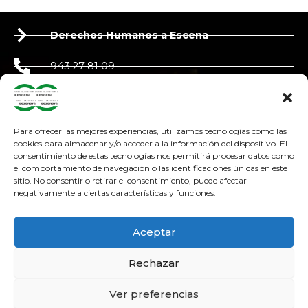
Derechos Humanos a Escena
943 27 81 09
650 90 87 39
derechoshumanosaescena@gmail.com
Para ofrecer las mejores experiencias, utilizamos tecnologías como las
cookies para almacenar y/o acceder a la información del dispositivo. El
consentimiento de estas tecnologías nos permitirá procesar datos como
adosteatroa@adosteatroa.com
el comportamiento de navegación o las identificaciones únicas en este
sitio. No consentir o retirar el consentimiento, puede afectar
bidebitartekoop@gmail.com
negativamente a ciertas características y funciones.
F
Y
I
a
o
n
Aceptar
c
u
s
e
t
t
Rechazar
b
u
a
o
b
g
Ver preferencias