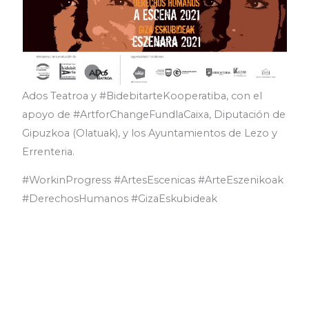
Ados Teatroa y #BidebitarteKooperatiba, con el
apoyo de #ArtforChangeFundlaCaixa, Diputación de
Gipuzkoa (Olatuak), y los Ayuntamientos de Lezo y
Errenteria.
#WorkinProgress #ArtesEscenicas #ArteEszenikoak
#DerechosHumanos #GizaEskubideak