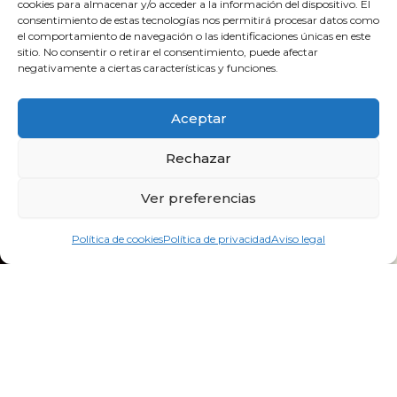
cookies para almacenar y/o acceder a la información del dispositivo. El
consentimiento de estas tecnologías nos permitirá procesar datos como
adosteatroa@adosteatroa.com
el comportamiento de navegación o las identificaciones únicas en este
sitio. No consentir o retirar el consentimiento, puede afectar
bidebitartekoop@gmail.com
negativamente a ciertas características y funciones.
F
Y
I
a
o
n
Aceptar
c
u
s
e
t
t
Rechazar
b
u
a
o
b
g
Ver preferencias
o
e
r
k
a
Política de cookies
Política de privacidad
Aviso legal
m