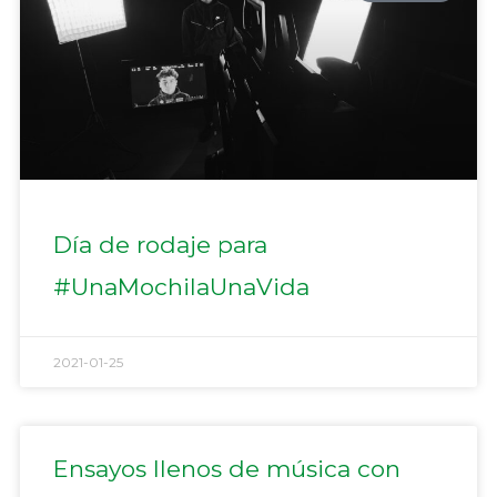
Día de rodaje para
#UnaMochilaUnaVida
2021-01-25
Ensayos llenos de música con