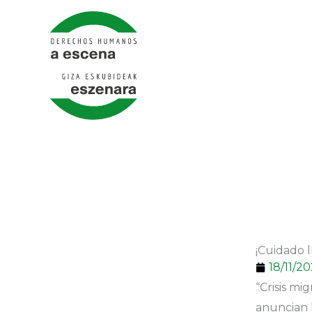
Ir
al
contenido
¡Cuidado 
18/11/20
“Crisis mi
anuncian 