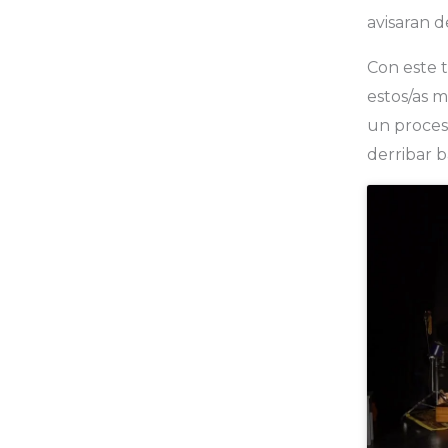
avisaran d
Con este 
estos/as 
un proces
derribar b