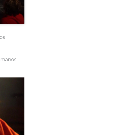
os
umanos