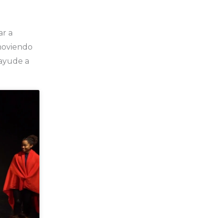
ar a
moviendo
ayude a