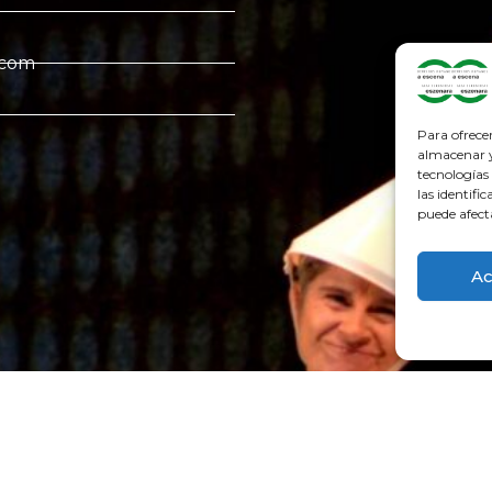
.com
Para ofrece
almacenar y/
tecnologías
las identifi
puede afect
Ac