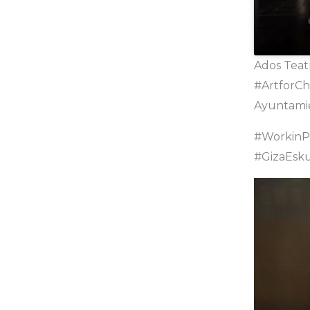
Ados Teat
#ArtforCh
Ayuntamie
#WorkinP
#GizaEsk