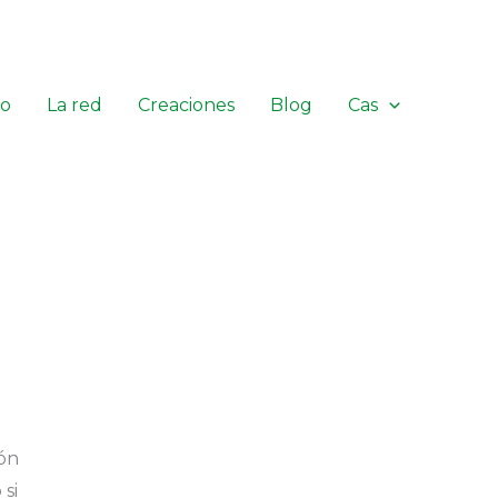
io
La red
Creaciones
Blog
Cas
ión
si