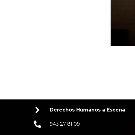
Derechos Humanos a Escena
943 27 81 09