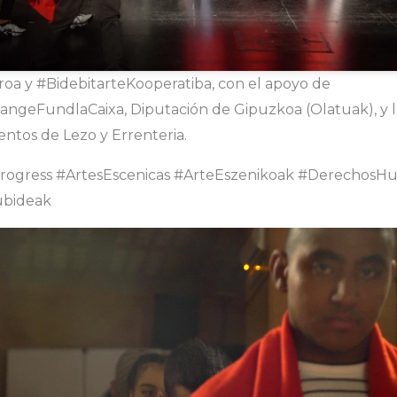
roa y #BidebitarteKooperatiba, con el apoyo de
angeFundlaCaixa, Diputación de Gipuzkoa (Olatuak), y l
ntos de Lezo y Errenteria.
rogress #ArtesEscenicas #ArteEszenikoak #DerechosH
ubideak