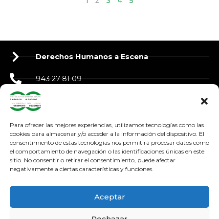
1
2
3
4
5
Derechos Humanos a Escena
943 27 81 09
650 90 87 39
derechoshumanosaescena@gmail.com
Para ofrecer las mejores experiencias, utilizamos tecnologías como las
cookies para almacenar y/o acceder a la información del dispositivo. El
consentimiento de estas tecnologías nos permitirá procesar datos como
adosteatroa@adosteatroa.com
el comportamiento de navegación o las identificaciones únicas en este
sitio. No consentir o retirar el consentimiento, puede afectar
bidebitartekoop@gmail.com
negativamente a ciertas características y funciones.
F
Y
I
a
o
n
Aceptar
c
u
s
e
t
t
Rechazar