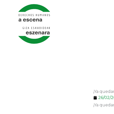
Ir
al
contenido
¡Ya quedan
26/02/2
¡Ya quedan