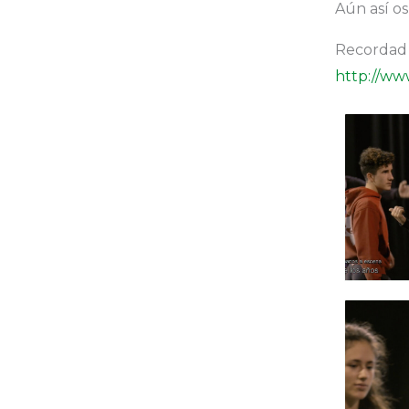
Aún así os
Recordad q
http://ww