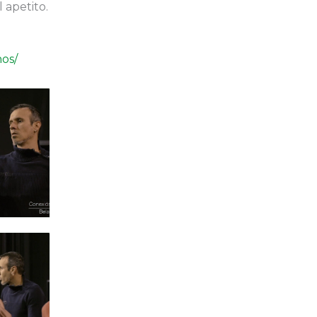
 apetito.
nos/