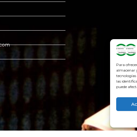
.com
Para ofrece
almacenar y/
tecnologías
las identifi
puede afect
Ac