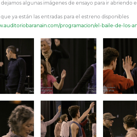
 dejamos algunas imágenes de ensayo para ir abriendo el
ue ya están las entradas para el estreno disponibles
w.auditoriobaranain.com/programacion/el-baile-de-los-a