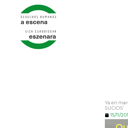
Ir
al
contenido
Ya en ma
SUCIOS’
15/11/20