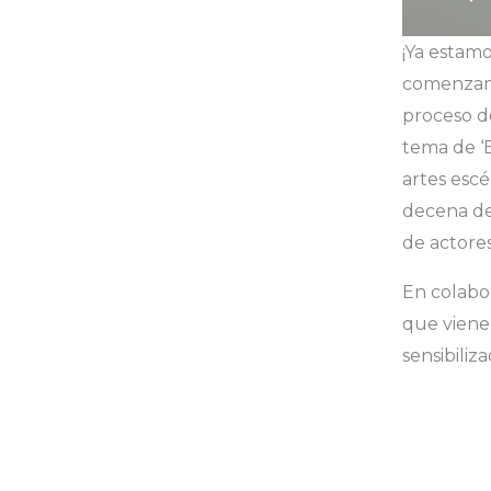
¡Ya estam
comenzam
proceso d
tema de ‘
artes escé
decena de
de actores
En colabo
que viene
sensibiliz