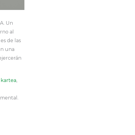
A. Un
rno al
s de las
con una
ejercerán
lkartea
,
 mental.