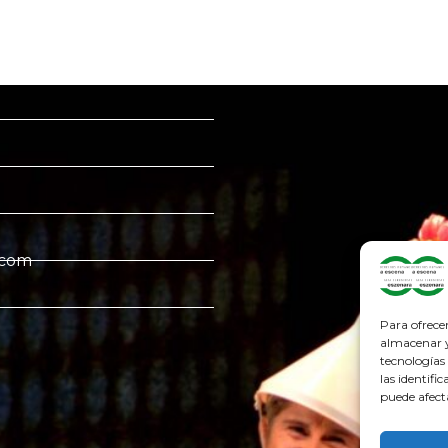
.com
Para ofrece
almacenar y/
tecnologías
las identifi
puede afect