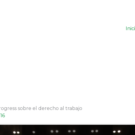
Inic
ogress sobre el derecho al trabajo
016