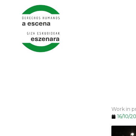
Ir
al
contenido
Work in pr
16/10/2