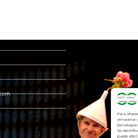
.com
Para ofrece
almacenar y/
tecnologías
las identifi
puede afect