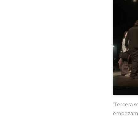
‘Tercera 
empezamos