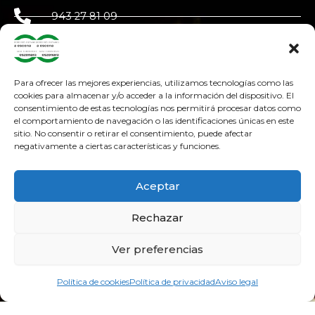
943 27 81 09
650 90 87 39
derechoshumanosaescena@gmail.com
Para ofrecer las mejores experiencias, utilizamos tecnologías como las
cookies para almacenar y/o acceder a la información del dispositivo. El
consentimiento de estas tecnologías nos permitirá procesar datos como
adosteatroa@adosteatroa.com
el comportamiento de navegación o las identificaciones únicas en este
sitio. No consentir o retirar el consentimiento, puede afectar
bidebitartekoop@gmail.com
negativamente a ciertas características y funciones.
F
Y
I
a
o
n
Aceptar
c
u
s
e
t
t
Rechazar
b
u
a
o
b
g
Ver preferencias
o
e
r
k
a
Política de cookies
Política de privacidad
Aviso legal
m