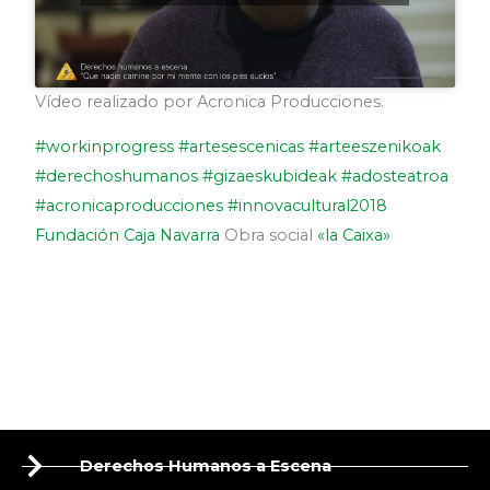
Vídeo realizado por Acronica Producciones.
#workinprogress
#artesescenicas
#arteeszenikoak
#derechoshumanos
#gizaeskubideak
#adosteatroa
#acronicaproducciones
#innovacultural2018
Fundación Caja Navarra
Obra social
«la Caixa»
Derechos Humanos a Escena