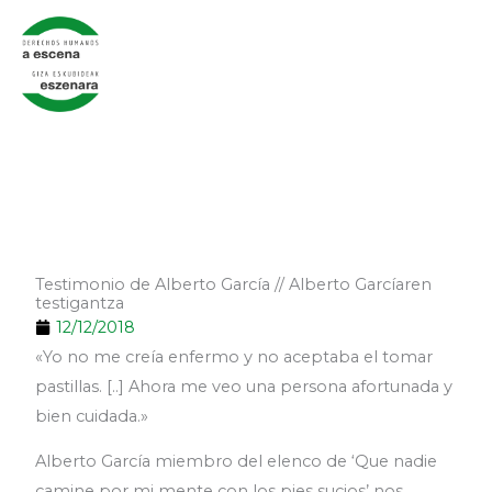
Ir
al
contenido
Testimonio de Alberto García // Alberto Garcíaren
testigantza
12/12/2018
«Yo no me creía enfermo y no aceptaba el tomar
pastillas. [..] Ahora me veo una persona afortunada y
bien cuidada.»
Alberto García miembro del elenco de ‘Que nadie
camine por mi mente con los pies sucios’ nos