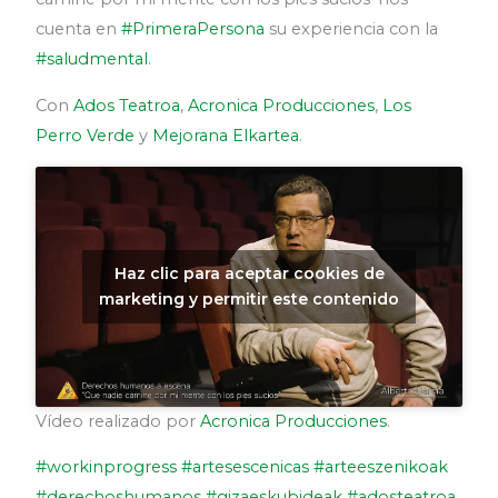
cuenta en
#PrimeraPersona
su experiencia con la
#saludmental
.
Con
Ados Teatroa
,
Acronica Producciones
,
Los
Perro Verde
y
Mejorana Elkartea
.
Haz clic para aceptar cookies de
marketing y permitir este contenido
Vídeo realizado por
Acronica Producciones
.
#workinprogress
#artesescenicas
#arteeszenikoak
#derechoshumanos
#gizaeskubideak
#adosteatroa