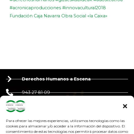
#acronicaproducciones
#innovacultural2018
Fundación Caja Navarra
Obra Social «la Caixa»
Derechos Humanos a Escena
943 27 81 09
650 90 87 39
derechoshumanosaescena@gmail.com
Para ofrecer las mejores experiencias, utilizamos tecnologías como las
cookies para almacenar y/o acceder a la información del dispositivo. El
consentimiento de estas tecnologías nos permitirá procesar datos como
adosteatroa@adosteatroa.com