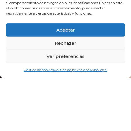
el comportamiento de navegación o las identificaciones únicas en este
sitio. No consentir o retirar el consentimiento, puede afectar
bidebitartekoop@gmail.com
negativamente a ciertas características y funciones.
F
Y
I
a
o
n
Aceptar
c
u
s
e
t
t
Rechazar
b
u
a
o
b
g
Ver preferencias
o
e
r
k
a
Política de cookies
Política de privacidad
Aviso legal
m