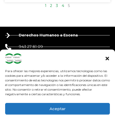
1
2
3
4
5
Derechos Humanos a Escena
943 27 81 09
650 90 87 39
derechoshumanosaescena@gmail.com
Para ofrecer las mejores experiencias, utilizamos tecnologías como las
cookies para almacenar y/o acceder a la información del dispositivo. El
consentimiento de estas tecnologías nos permitirá procesar datos como
adosteatroa@adosteatroa.com
el comportamiento de navegación o las identificaciones únicas en este
sitio. No consentir o retirar el consentimiento, puede afectar
bidebitartekoop@gmail.com
negativamente a ciertas características y funciones.
F
Y
I
a
o
n
Aceptar
c
u
s