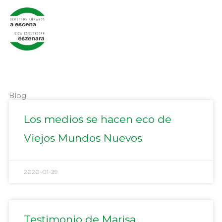
Ir
al
contenido
Blog
Página
Página
Página
Página
Página
Los medios se hacen eco de
Viejos Mundos Nuevos
2020-01-29
Testimonio de Marisa