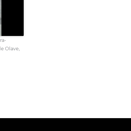
ra-
de Olave,