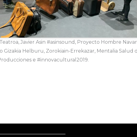
Teatroa, Javier Asin #asinsound, Proyecto Hombre Navar
o Gizakia Helburu, Zorokiain-Errekazar, Mentalia Salud 
Producciones e #innovacultural2019.