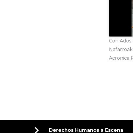
Con Ados 
Nafarroak
Acronica 
Derechos Humanos a Escena