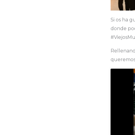
Si os ha g
donde pod
#ViejosM
Rellenand
queremos 