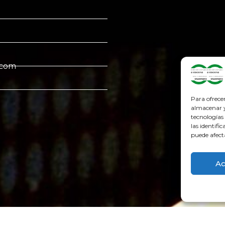
.com
Para ofrece
almacenar y/
tecnologías
las identifi
puede afect
Ac