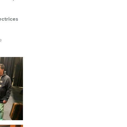
ectrices
e