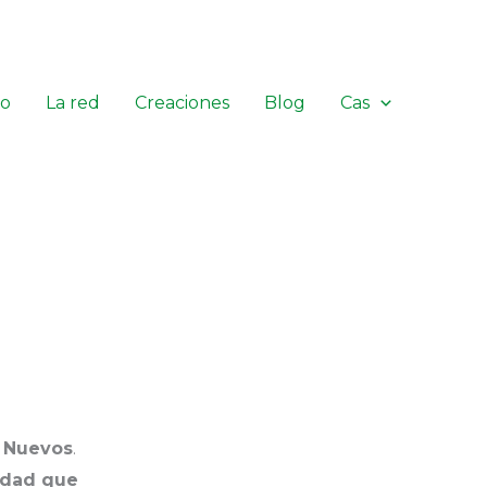
io
La red
Creaciones
Blog
Cas
 Nuevos
.
idad que