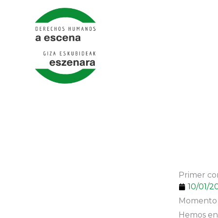
Ir
al
contenido
Primer co
10/01/2
Momento i
Hemos ent