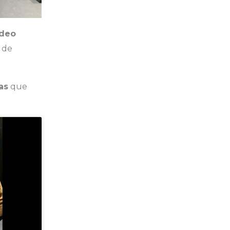
ídeo
 de
as
que