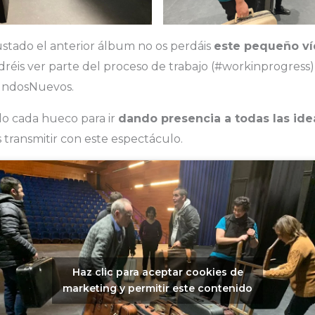
ustado el anterior álbum no os perdáis
este pequeño v
réis ver parte del proceso de trabajo (#workinprogress)
undosNuevos.
o cada hueco para ir
dando presencia a todas las ide
transmitir con este espectáculo.
Haz clic para aceptar cookies de
marketing y permitir este contenido