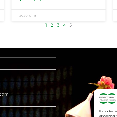
2020-01-13
1
2
3
4
5
.com
Para ofrece
almacenar y/