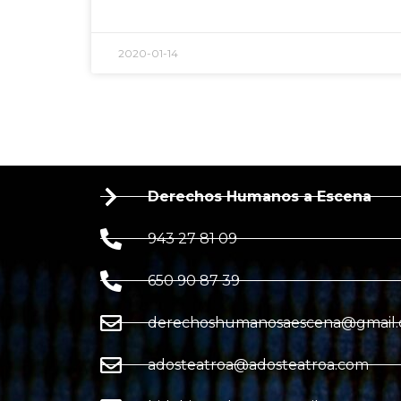
2020-01-14
Derechos Humanos a Escena
943 27 81 09
650 90 87 39
derechoshumanosaescena@gmail
adosteatroa@adosteatroa.com