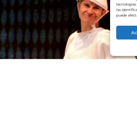
tecnologías
las identifi
puede afect
Ac
ca de privacidad
Política de cookies
Declaración de Accesi
Diseinua eta garapena:
TaPuntu