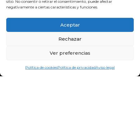
sitio. No consentir o retirar el consentimiento, puede afectar
bidebitartekoop@gmail.com
negativamente a ciertas características y funciones.
F
Y
I
a
o
n
Aceptar
c
u
s
e
t
t
Rechazar
b
u
a
o
b
g
Ver preferencias
o
e
r
k
a
Política de cookies
Política de privacidad
Aviso legal
m