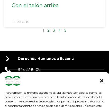
Con el telón arriba
2022-03-18
1
2
3
4
5
Derechos Humanos a Escena
943 27 81 09
650 90 87 39
derechoshumanosaescena@gmail.com
Para ofrecer las mejores experiencias, utilizamos tecnologías como las
cookies para almacenar y/o acceder a la información del dispositivo. El
consentimiento de estas tecnologías nos permitirá procesar datos como
adosteatroa@adosteatroa.com
el comportamiento de navegación o las identificaciones únicas en este