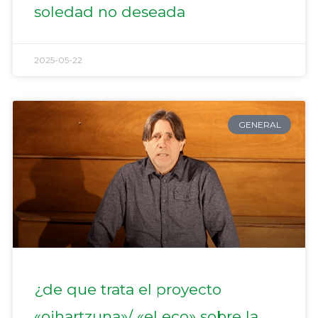
soledad no deseada
2025-05-22
GENERAL
¿de que trata el proyecto
«oihartzuna»/ «el eco» sobre la