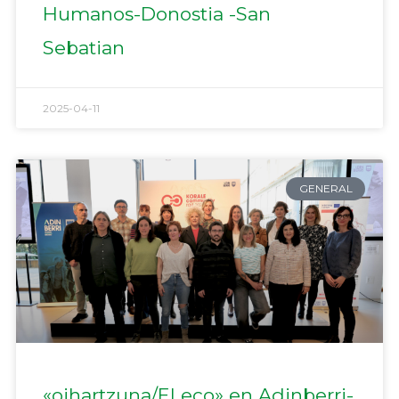
Humanos-Donostia -San
Sebatian
2025-04-11
GENERAL
«oihartzuna/El eco» en Adinberri-