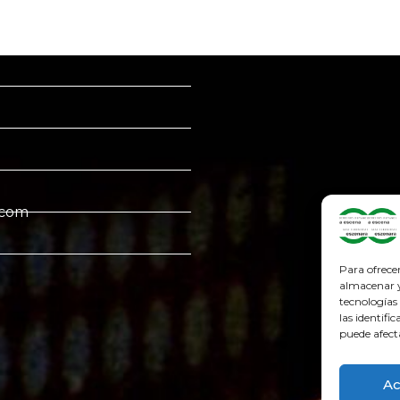
.com
Para ofrece
almacenar y/
tecnologías
las identifi
puede afect
Ac