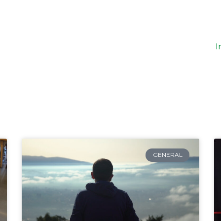
I
Página
Página
Página
Página
Página
GENERAL