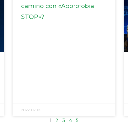
camino con «Aporofobia
STOP»?
2022-07-05
1
2
3
4
5