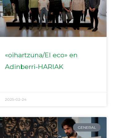
«oihartzuna/El eco» en
Adinberri-HARIAK
2025-02-24
GENERAL