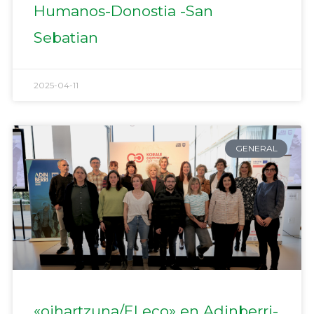
Humanos-Donostia -San
Sebatian
2025-04-11
GENERAL
«oihartzuna/El eco» en Adinberri-