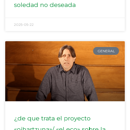
soledad no deseada
2025-05-22
GENERAL
¿de que trata el proyecto
«oihartzuna»/ «el eco» sobre la