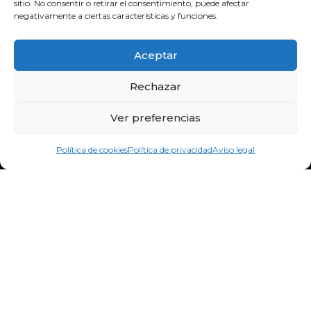
sitio. No consentir o retirar el consentimiento, puede afectar
bidebitartekoop@gmail.com
negativamente a ciertas características y funciones.
F
Y
I
a
o
n
Aceptar
c
u
s
e
t
t
Rechazar
b
u
a
o
b
g
Ver preferencias
o
e
r
k
a
Política de cookies
Política de privacidad
Aviso legal
m