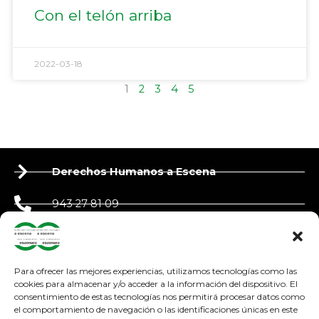
Con el telón arriba
2022-03-18
1
2
3
4
5
Derechos Humanos a Escena
943 27 81 09
650 90 87 39
derechoshumanosaescena@gmail.com
Para ofrecer las mejores experiencias, utilizamos tecnologías como las
cookies para almacenar y/o acceder a la información del dispositivo. El
consentimiento de estas tecnologías nos permitirá procesar datos como
adosteatroa@adosteatroa.com
el comportamiento de navegación o las identificaciones únicas en este