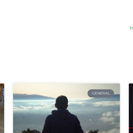
I
Página
Página
Página
Página
Página
GENERAL