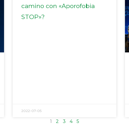
camino con «Aporofobia
STOP»?
2022-07-05
1
2
3
4
5