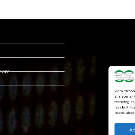
.com
Para ofrece
almacenar y/
tecnologías
las identifi
puede afect
Ac