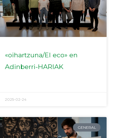
«oihartzuna/El eco» en
Adinberri-HARIAK
2025-02-24
GENERAL