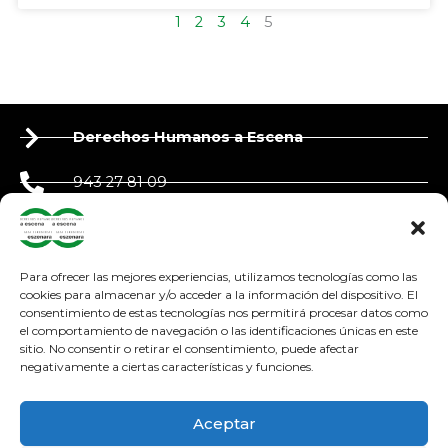
1
2
3
4
5
Derechos Humanos a Escena
943 27 81 09
650 90 87 39
derechoshumanosaescena@gmail.com
Para ofrecer las mejores experiencias, utilizamos tecnologías como las
cookies para almacenar y/o acceder a la información del dispositivo. El
consentimiento de estas tecnologías nos permitirá procesar datos como
adosteatroa@adosteatroa.com
el comportamiento de navegación o las identificaciones únicas en este
sitio. No consentir o retirar el consentimiento, puede afectar
bidebitartekoop@gmail.com
negativamente a ciertas características y funciones.
F
Y
I
a
o
n
Aceptar
c
u
s