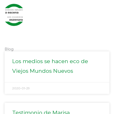
Ir
al
contenido
Blog
Página
Página
Página
Página
Página
Los medios se hacen eco de
Viejos Mundos Nuevos
2020-01-29
Testimonio de Marisa