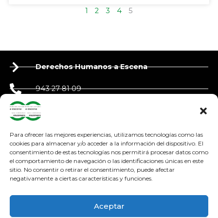
1
2
3
4
5
Derechos Humanos a Escena
943 27 81 09
650 90 87 39
derechoshumanosaescena@gmail.com
Para ofrecer las mejores experiencias, utilizamos tecnologías como las
cookies para almacenar y/o acceder a la información del dispositivo. El
consentimiento de estas tecnologías nos permitirá procesar datos como
adosteatroa@adosteatroa.com
el comportamiento de navegación o las identificaciones únicas en este
sitio. No consentir o retirar el consentimiento, puede afectar
bidebitartekoop@gmail.com
negativamente a ciertas características y funciones.
F
Y
I
a
o
n
Aceptar
c
u
s