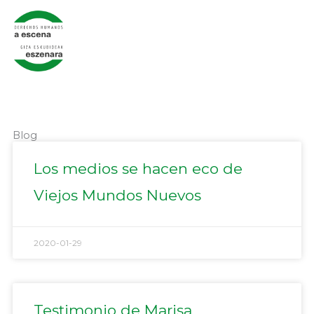
Ir
al
contenido
Blog
Página
Página
Página
Página
Página
Los medios se hacen eco de
Viejos Mundos Nuevos
2020-01-29
Testimonio de Marisa