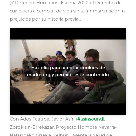
@DerechosHumanosaEscena 2020 el Derecho de
cualquiera a cambiar de vida sin sufrir marginación ni
prejuicios por su historia previa…
Haz clic para aceptar cookies de
marketing y permitir este contenido
Con Ados Teatroa, Javier Asín (
#asinsound
),
Zorokiain-Errekazar, Proyecto Hombre Navarra-
Nafarroako Gizakia Helburu, Mentalia Salud de