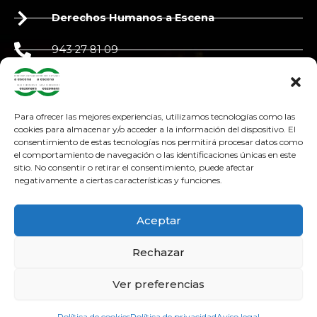
Derechos Humanos a Escena
943 27 81 09
650 90 87 39
derechoshumanosaescena@gmail.com
Para ofrecer las mejores experiencias, utilizamos tecnologías como las
cookies para almacenar y/o acceder a la información del dispositivo. El
consentimiento de estas tecnologías nos permitirá procesar datos como
adosteatroa@adosteatroa.com
el comportamiento de navegación o las identificaciones únicas en este
sitio. No consentir o retirar el consentimiento, puede afectar
bidebitartekoop@gmail.com
negativamente a ciertas características y funciones.
F
Y
I
a
o
n
Aceptar
c
u
s
e
t
t
Rechazar
b
u
a
o
b
g
Ver preferencias
o
e
r
Política de cookies
Política de privacidad
Aviso legal