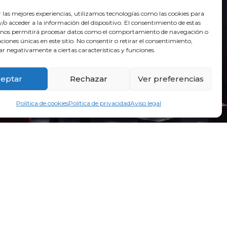
r las mejores experiencias, utilizamos tecnologías como las cookies para
o acceder a la información del dispositivo. El consentimiento de estas
 nos permitirá procesar datos como el comportamiento de navegación o
caciones únicas en este sitio. No consentir o retirar el consentimiento,
ar negativamente a ciertas características y funciones.
eptar
Rechazar
Ver preferencias
Política de cookies
Política de privacidad
Aviso legal
 un proceso creativo en el que trabajamos
as no acompañados (los tristemente
r foco y reflexionar sobre el estigma que