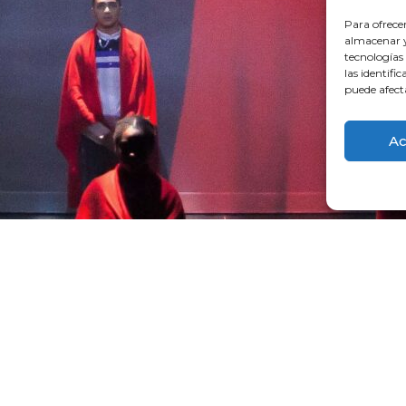
Para ofrece
almacenar y/
tecnologías
las identifi
puede afect
Ac
2021
El espectáculo
Mi nombre es ninguno
es fruto de
directamente con menores extranjeros y extranjer
célebres ‘menas’) en Gipuzkoa, y que trata de hace
soporta este colectivo.