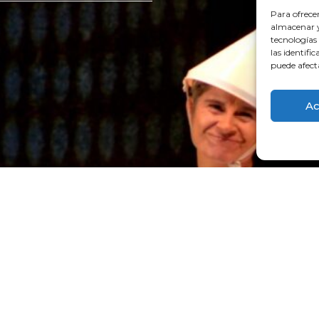
Para ofrece
almacenar y/
tecnologías
las identifi
puede afect
Ac