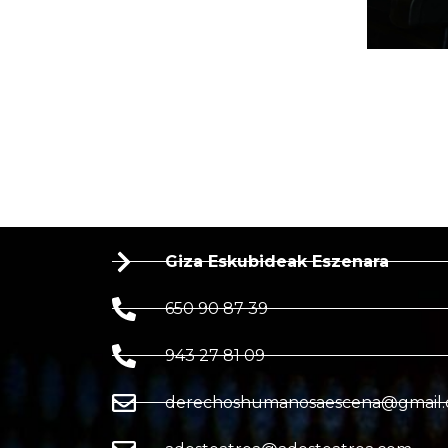
Giza Eskubideak Eszenara
650 90 87 39
943 27 81 09
derechoshumanosaescena@gmail