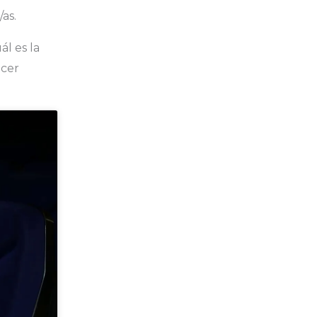
as.
ál es la
acer