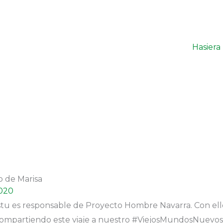
Hasiera
o de Marisa
2020
istu es responsable de Proyecto Hombre Navarra. Con ell
ompartiendo este viaje a nuestro #ViejosMundosNuevos