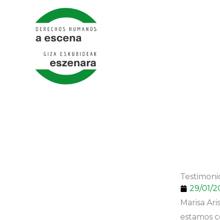
Skip
to
content
Testimoni
29/01/
Marisa Ar
estamos c