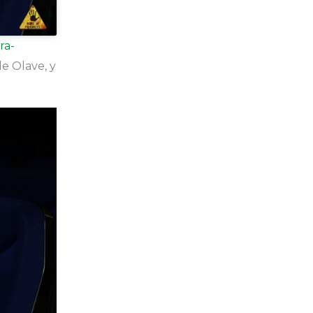
ra-
e Olave, y