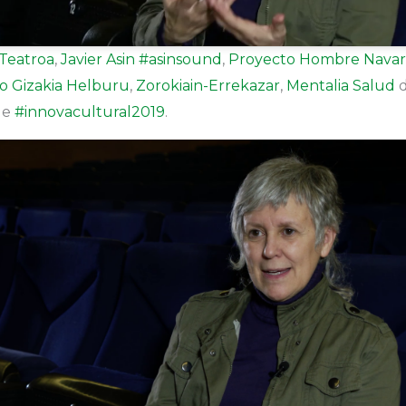
Teatroa
,
Javier Asin
#asinsound
,
Proyecto Hombre Navar
o Gizakia Helburu
,
Zorokiain-Errekazar
,
Mentalia Salud
d
de
#innovacultural2019
.