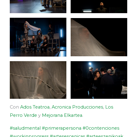
Con
Ados Teatroa
,
Acronica Producciones
,
Los
Perro Verde
y
Mejorana Elkartea
.
#saludmental
#primerapersona
#0contenciones
#workinprogress
#artesescenicas
#arteeszenikoak