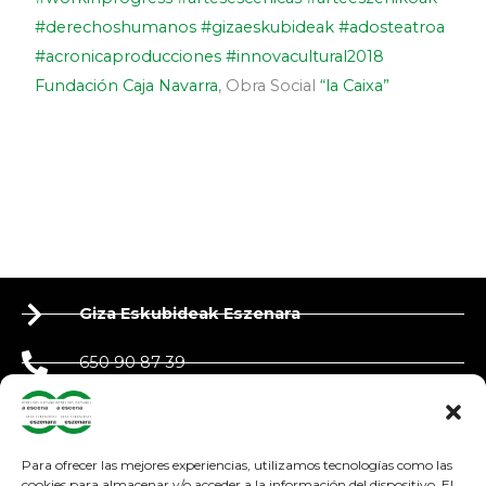
#derechoshumanos
#gizaeskubideak
#adosteatroa
#acronicaproducciones
#innovacultural2018
Fundación Caja Navarra
, Obra Social
“la Caixa”
Giza Eskubideak Eszenara
650 90 87 39
943 27 81 09
derechoshumanosaescena@gmail.com
Para ofrecer las mejores experiencias, utilizamos tecnologías como las
cookies para almacenar y/o acceder a la información del dispositivo. El