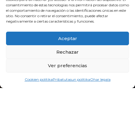
consentimiento de estas tecnologías nos permitirá procesar datos como
adosteatroa@adosteatroa.com
el comportamiento de navegación o las identificaciones únicas en este
sitio. No consentir o retirar el consentimiento, puede afectar
bidebitartekoop@gmail.com
negativamente a ciertas características y funciones.
F
Y
I
a
o
n
Aceptar
c
u
s
e
t
t
Rechazar
b
u
a
o
b
g
Ver preferencias
o
e
r
k
a
Cookien politika
Pribatutasun politika
Ohar legala
m