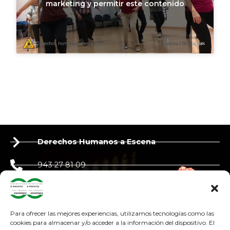
marketing y permitir este contenido
Derechos Humanos a Escena
943 27 81 09
650 90 87 39
derechoshumanosaescena@gmail.com
Para ofrecer las mejores experiencias, utilizamos tecnologías como las
cookies para almacenar y/o acceder a la información del dispositivo. El