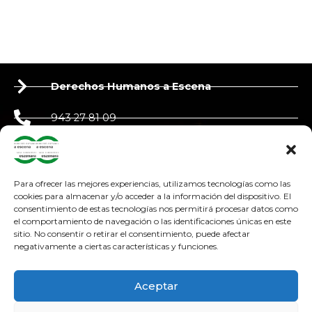
Derechos Humanos a Escena
943 27 81 09
650 90 87 39
derechoshumanosaescena@gmail.com
Para ofrecer las mejores experiencias, utilizamos tecnologías como las
cookies para almacenar y/o acceder a la información del dispositivo. El
consentimiento de estas tecnologías nos permitirá procesar datos como
adosteatroa@adosteatroa.com
el comportamiento de navegación o las identificaciones únicas en este
sitio. No consentir o retirar el consentimiento, puede afectar
bidebitartekoop@gmail.com
negativamente a ciertas características y funciones.
F
Y
I
a
o
n
Aceptar
c
u
s