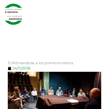
Ir
al
contenido
Enfréntandose a los primeros textos
24/11/2018