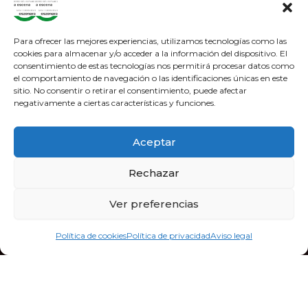
650 90 87 39
derechoshumanosaescena@gmail.com
Para ofrecer las mejores experiencias, utilizamos tecnologías como las
cookies para almacenar y/o acceder a la información del dispositivo. El
consentimiento de estas tecnologías nos permitirá procesar datos como
adosteatroa@adosteatroa.com
el comportamiento de navegación o las identificaciones únicas en este
sitio. No consentir o retirar el consentimiento, puede afectar
bidebitartekoop@gmail.com
negativamente a ciertas características y funciones.
F
Y
I
a
o
n
Aceptar
c
u
s
e
t
t
Rechazar
b
u
a
o
b
g
Ver preferencias
o
e
r
k
a
Política de cookies
Política de privacidad
Aviso legal
m