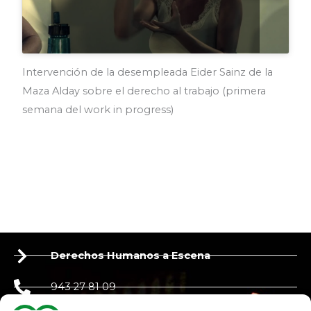
Intervención de la desempleada Eider Sainz de la
Maza Alday sobre el derecho al trabajo (primera
semana del work in progress)
Derechos Humanos a Escena
943 27 81 09