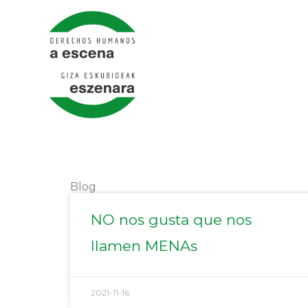
Ir
al
contenido
Blog
NO nos gusta que nos
llamen MENAs
2021-11-16