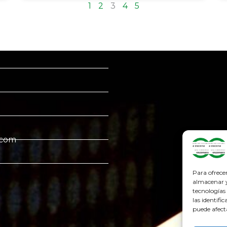
1
2
3
4
5
.com
Para ofrece
almacenar y/
tecnologías
las identifi
puede afect